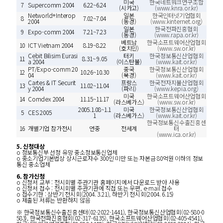
미국
한국네트워크연구조합
7
Supercomm 2004
6.22~6.24
(시카고)
(www.knra.or.kr)
Networld+Interop
일본
한국인터넷기업협회
8
7.02~7.04
2004
(동경)
(www.kinternet.org)
일본
한국전파진흥협회
9
Expo-comm 2004
7.21~7.23
(동경)
(www.rapa.or.kr)
베트남
한국소프트웨어산업협회
10
ICT Vietnam 2004
8.19~8.22
(호치민)
(www.sw.or.kr)
Cebit Bilisim Eurasi
터키
한국정보통신산업협회
11
8.31~ 9.05
a 2004
(이스탄불)
(www.kait.or.kr)
PT/Expo-comm 20
중국
한국정보통신산업협회
12
10.26~10.30
04
(북경)
(www.kait.or.kr)
Cartes & IT Securit
프랑스
한국전자지불산업협회
13
11.02~11.04
y 2004
(파리)
(www.kepia.org)
미국
한국소프트웨어산업협회
14
Comdex 2004
11.15~11.17
(라스베가스)
(www.sw.or.kr)
2005.1.08~1.1
미국
한국정보통신산업협회
5
CES 2005
1
(라스베가스)
(www.kait.or.kr)
한국정보통신수출진흥센
16
개별기업 참가전시
연중
전세계
터
(www.ica.or.kr)
5. 신청대상
o 정보통신부 선정 유망 중소정보통신업체
o 중소기업기본법상 상시근로자수 300인 미만 또는 자본금 80억원 이하의 정보
통신 중소업체
6. 참가신청
o 신청서 교부 : 전시회별 주관기관 홈페이지에서 다운로드 받아 사용
o 신청서 접수 : 전시회별 주관기관에 직접 또는 우편, e-mail 접수
o 접수기한 : 상반기 전시회(2004. 3.21), 하반기 전시회(2004. 6.15)
o 제출된 서류는 반환하지 않음
※ 한국정보통신수출진흥센터(02-2022-1441), 한국정보통신산업협회(02-580-0
583), 한국전파진흥협회(02-317-6135), 한국소프트웨어산업협회(02-405-4541),