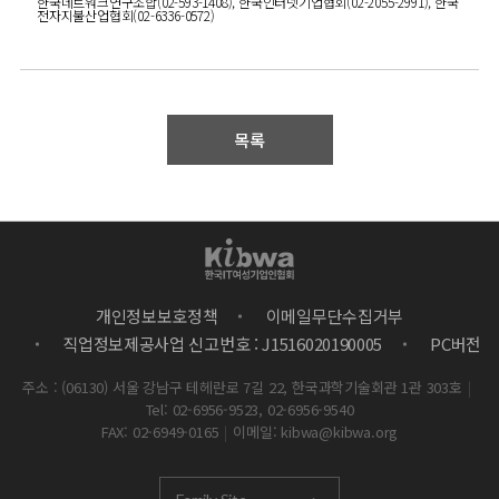
한국네트워크연구조합(02-593-1408), 한국인터넷기업협회(02-2055-2991), 한국
전자지불산업협회(02-6336-0572)
목록
개인정보보호정책
이메일무단수집거부
직업정보제공사업 신고번호 : J1516020190005
PC버전
주소 : (06130) 서울 강남구 테헤란로 7길 22, 한국과학기술회관 1관 303호
|
Tel: 02-6956-9523, 02-6956-9540
FAX: 02-6949-0165
|
이메일: kibwa@kibwa.org