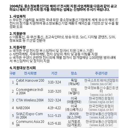
2004년도 중소정보통신기업 해외 IT전시회 지원 사업계획을 다음과 같이 공고
하오니 해외 IT전시회 참가를 희망하는 업체는 신청하여 주시기 바랍니다.
1. 사업목적
o 우수한 기술력을 보유한 국내 유망 중소정보통신기업에게 세계 유수의 해외 IT
전시회 참가를 지원하여 중소정보통신기업 제품의 해외진출 기반조성 및 수출 활
성화 도모
2. 지원분야
o 이동통신, 유·무선 통신, 초고속인터넷, 방송·위성, SoC, 디지털 콘텐츠, S/W,
정보보호 등 IT산업 전분야
3. 지원사항
o 국가관 구성 전시장 부스임차비 및 장치비 지원 (1부스 기준)
o 사전마케팅, 사후마케팅, 현지 상담회 개최 및 공동 미팅룸 지원
o 국가관 구성이 곤란한 전시회에 개별 참가시 참가업체당 1,000만원 범위내에
서 부스임차비 및 장치비 지원
4. 지원대상 전시회
구분
전시회명
기간
장소
주관기관
Cebit Hanover 200
독일
한국소프트웨어산업협회
1
3.18~3.24
4
(하노버)
(www.sw.or.kr)
한국정보통신수출진흥센
Convergence Indi
인도
2
3.18~3.20
터
a 2004
(뉴델리)
(www.ica.or.kr)
미국
한국전파진흥협회
3
CTIA Wireless 2004
3.22~3.24
(아틀란타)
(www.rapa.or.kr)
미국
한국전파진흥협회
4
NAB 2004
4.19~4.22
(라스베가스)
(www.rapa.or.kr)
SVIAZ/Expo-Com
러시아
한국정보통신산업협회
5
5.11~5.15
m 2004
(모스크바)
(www.kait.or.kr)
Communic Asia 20
싱가포르
한국정보통신산업협회
6
6.15~6.18
04
(싱가포르)
(www.kait.or.kr)