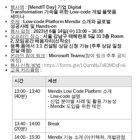
행사명
:
[MendIT Day]
기업
Digital
Transformation
가속을 위한
Low-code
개발 플랫폼
세미나
주제
:
Low-code Platform Mendix
소개와 글로벌
성공사례 및
Hands-on
행사 일정
:
2023
년
6
월
14
일
(
수
) 13:00
–
16:30
오프라인 장소
:
서울
강남구
테헤란로 5
길 31
3
층
Room
2,
모임공간
배움자리
(
선착순
)
등록 폼에서
1:1
컨설팅 상담 신청 가능
(
추후 상담 일정
전달 예정
)
온라인 참여 링크
:
Microsoft Teams
(
참여 링크 추후 공지
예정
)
https://forms.gle/LQqmiNyZxB2MDqFo6
행사 신청 방법
:
교육 커리큘럼
:
시간
세션
13:00 - 13:40
Mendix Low Code Platform
소개
(40
분
)
- Low-code
설명
-
산업 분야별 사례 및 활용 가능성
- Mendix
도입을 위한 제언
13:40 - 14:00
Break
(20
분
)
14:00 - 15:30
Mendix
기능 소개
(
아키텍쳐
,
개발관점